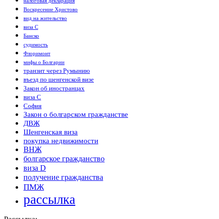
налоговая декларация
Воскресение Христово
вид на жительство
виза C
Банско
судимость
Флоримонт
мифы о Болгарии
транзит через Румынию
въезд по шенгенской визе
Закон об иностранцах
виза С
София
Закон о болгарском гражданстве
ДВЖ
Шенгенская виза
покупка недвижимости
ВНЖ
болгарское гражданство
виза D
получение гражданства
ПМЖ
рассылка