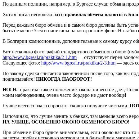
По данным полиции, например, в Бургасе случаи обмана продол
Хотя я писал несколько раз о
правилах обмена валюты в Бол
Перед каждым бюро обмена и в самом бюро должны быть устан
быть не менее 5 см и написаны на контрастном фоне. На табл
В Болгарии комиссионные, дополнительные к самому курсу обм
Вот несколько фотографий стандартного обменного бюро (публ
http://www.bgreal.ru/praktika/2-1.htm
— отсутствует перед входом 
Следующее фото:
http://www.bgreal.ru/praktika/2-3.htm
— здесь с
По закону сделка считается законченной после того, как вы п
подписывайте!
НИКОГДА НАОБОРОТ!
НО!
На практике такое положение закона ничего не дает, Посл
моим наблюдениям, очень часто бордеро не дают вообще!
Лучше всего сначала спросить, сколько получите чистыми,
ПО
Напоминаю, что лучше менять в банках, там меньше всего веро
НА УЛИЦЕ, ОСОБЕННО ОКОЛО ОБМЕНОГО БЮРО!
При обмене в бюро будьте внимательны, если около вас кто-то 
валюты, пройдя несколько метров или в ближайшем магазине, 