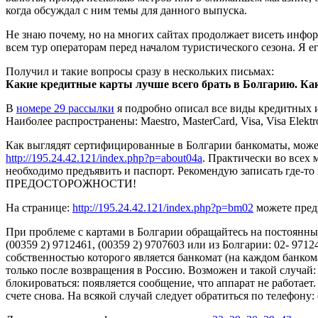
когда обсуждал с ним темы для данного выпуска.
Не знаю почему, но на многих сайтах продолжает висеть инфо
всем тур операторам перед началом туристического сезона. Я 
Получил и такие вопросы сразу в нескольких письмах:
Какие кредитные карты лучше всего брать в Болгарию. Ка
В
номере 29 рассылки
я подробно описал все виды кредитных и
Наиболее распространены: Maestro, MasterCard, Visa, Visa Elekt
Как выглядят сертифицированные в Болгарии банкоматы, может
http://195.24.42.121/index.php?p=about04a
. Практически во всех 
необходимо предъявить и паспорт. Рекомендую записать где-
ПРЕДОСТОРОЖНОСТИ!
На странице:
http://195.24.42.121/index.php?p=bm02
можете предв
При проблеме с картами в Болгарии обращайтесь на постоянн
(00359 2) 9712461, (00359 2) 9707603 или из Болгарии: 02- 971
собственностью которого является банкомат (на каждом банкома
только после возвращения в Россию. Возможен и такой случай: 
блокироваться: появляется сообщение, что аппарат не работает
счете снова. На всякой случай следует обратиться по телефону: