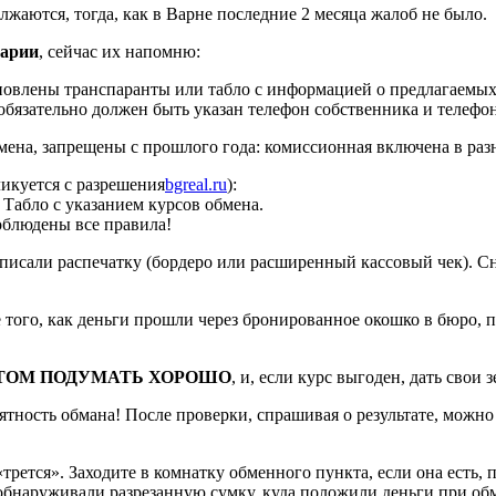
жаются, тогда, как в Варне последние 2 месяца жалоб не было.
гарии
, сейчас их напомню:
овлены транспаранты или табло с информацией о предлагаемых 
о обязательно должен быть указан телефон собственника и теле
ена, запрещены с прошлого года: комиссионная включена в раз
икуется с разрешения
bgreal.ru
):
Табло с указанием курсов обмена.
облюдены все правила!
одписали распечатку (бордеро или расширенный кассовый чек). С
е того, как деньги прошли через бронированное окошко в бюро, 
ТОМ ПОДУМАТЬ ХОРОШО
, и, если курс выгоден, дать свои 
ятность обмана! После проверки, спрашивая о результате, можн
«трется». Заходите в комнатку обменного пункта, если она есть,
обнаруживали разрезанную сумку, куда положили деньги при обм