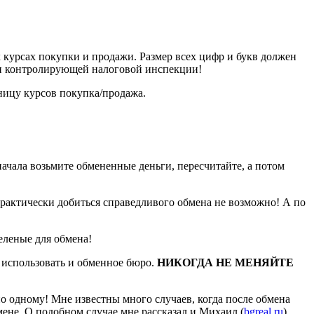
курсах покупки и продажи. Размер всех цифр и букв должен
фон контролирующей налоговой инспекции!
ницу курсов покупка/продажа.
начала возьмите обмененные деньги, пересчитайте, а потом
практически добиться справедливого обмена не возможно! А по
зеленые для обмена!
о использовать и обменное бюро.
НИКОГДА НЕ МЕНЯЙТЕ
 по одному! Мне известны много случаев, когда после обмена
ене. О подобном случае мне рассказал и Михаил (
bgreal.ru
),