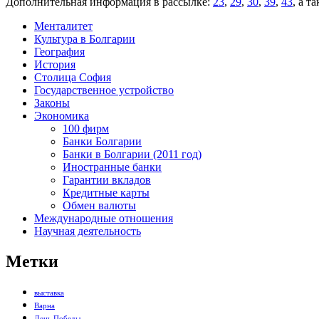
Дополнительная информация в рассылке:
23
,
29
,
30
,
39
,
43
, а т
Менталитет
Культура в Болгарии
География
История
Столица София
Государственное устройство
Законы
Экономика
100 фирм
Банки Болгарии
Банки в Болгарии (2011 год)
Иностранные банки
Гарантии вкладов
Кредитные карты
Обмен валюты
Международные отношения
Научная деятельность
Метки
выставка
Варна
День Победы