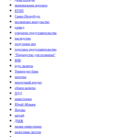
минимальная зарплата
БТПП
Санкт-Петербург
московское консульство
развод
открытие представительства
наследство
получение виз
торговое представительство
“Парнерство для познания”
БНБ
курс валюты
Уникредит банк
ипотека
ипотечный кредит
обмен валюты
ПДД
инвестиции
Юрий Абашев
Царево
штраф
ДМЖ
малые инвестиции
налоговые льготы