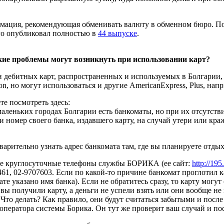
рмация, рекомендующая обменивать валюту в обменном бюро. По
его опубликовал полностью в
44 выпуске
.
кие проблемы могут возникнуть при использовании карт?
 дебитных карт, распространенных и используемых в Болгарии, 
ron, но могут использоваться и другие AmericanExpress, Plus, нап
е посмотреть здесь:
маленьких городах Болгарии есть банкоматы, но при их отсутств
то и номер своего банка, издавшего карту, на случай утери и
арительно узнать адрес банкомата там, где вы планируете отдых
ые круглосуточные телефоны службы БОРИКА (ее сайт:
http://195
2461, 02-9707603. Если по какой-то причине банкомат проглотил 
те указано имя банка). Если не обратитесь сразу, то карту могу
вы получили карту, а деньги не успели взять или они вообще не
. Что делать? Как правило, они будут считаться забытыми и посл
 оператора системы Борика. Он тут же проверит ваш случай и пос