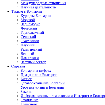
Международные отношения
Научная деятельность
Туризм в Болгарии
Курорты Болгарии
Морской
Черноморие
Лечебный
Горнолыжный
Сельский
Охотничий
Научный
Религиозный
Винный
Памятники
Частный сектор
Справка
Болгария в цифрах
Праздники в Болгарии
Бизнес
Здравоохранение Болгарии
Уровень жизни в Болгарии
Законы
Информационные технологии и Интернет в Болгар
Отопление
Транспорт