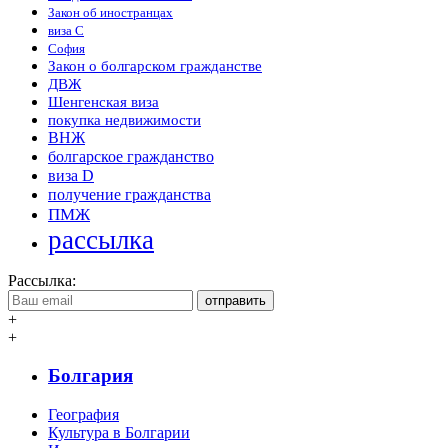
Закон об иностранцах
виза С
София
Закон о болгарском гражданстве
ДВЖ
Шенгенская виза
покупка недвижимости
ВНЖ
болгарское гражданство
виза D
получение гражданства
ПМЖ
рассылка
Рассылка:
отправить
+
+
Болгария
География
Культура в Болгарии