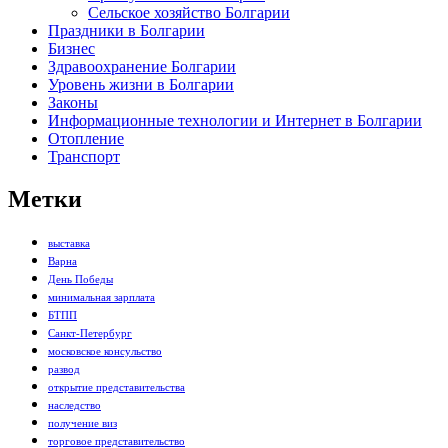
Сельское хозяйство Болгарии
Праздники в Болгарии
Бизнес
Здравоохранение Болгарии
Уровень жизни в Болгарии
Законы
Информационные технологии и Интернет в Болгарии
Отопление
Транспорт
Метки
выставка
Варна
День Победы
минимальная зарплата
БТПП
Санкт-Петербург
московское консульство
развод
открытие представительства
наследство
получение виз
торговое представительство