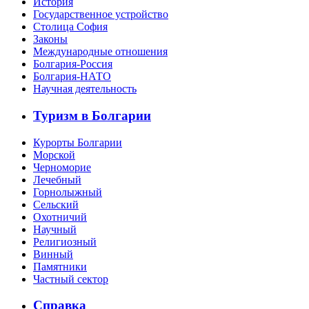
История
Государственное устройство
Столица София
Законы
Международные отношения
Болгария-Россия
Болгария-НАТО
Научная деятельность
Туризм в Болгарии
Курорты Болгарии
Морской
Черноморие
Лечебный
Горнолыжный
Сельский
Охотничий
Научный
Религиозный
Винный
Памятники
Частный сектор
Справка