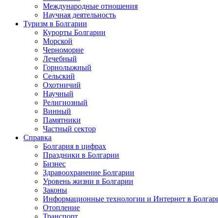
Международные отношения
Научная деятельность
Туризм в Болгарии
Курорты Болгарии
Морской
Черноморие
Лечебный
Горнолыжный
Сельский
Охотничий
Научный
Религиозный
Винный
Памятники
Частный сектор
Справка
Болгария в цифрах
Праздники в Болгарии
Бизнес
Здравоохранение Болгарии
Уровень жизни в Болгарии
Законы
Информационные технологии и Интернет в Болгар
Отопление
Транспорт