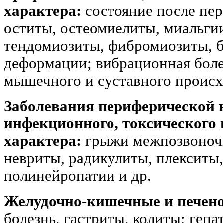
характера:
состояние после пер
оститы, остеомиелиты, миальги
тендомиозиты, фибромиозиты, б
деформации; вибрационная боле
мышечного и суставного проис
Заболевания периферической 
инфекционного, токсического 
характера:
грыжи межпозвоночн
невриты, радикулиты, плекситы
полинейропатии и др.
Желудочно-кишечные и печено
болезнь, гастриты, колиты; геп