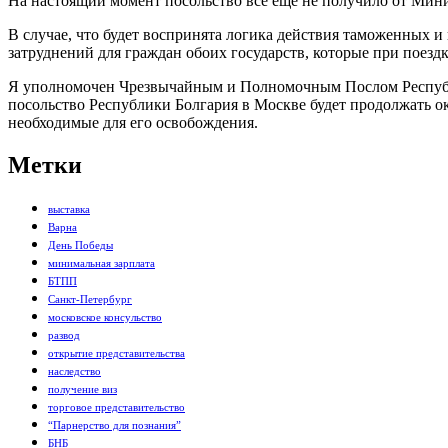
На настоящий момент посольство все еще не получило от Мини
В случае, что будет воспринята логика действия таможенных 
затруднений для граждан обоих государств, которые при поездк
Я уполномочен Чрезвычайным и Полномочным Послом Республи
посольство Республики Болгария в Москве будет продолжать о
необходимые для его освобождения.
Метки
выставка
Варна
День Победы
минимальная зарплата
БТПП
Санкт-Петербург
московское консульство
развод
открытие представительства
наследство
получение виз
торговое представительство
“Парнерство для познания”
БНБ