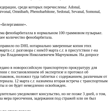
едерации, среди которых перечислены: Adonal,
irvonal, Omnibarb, Phenobarbitone, Sedonal, Sevanal, Somonal,
 «Белергамине».
амма фенобарбиталла в нормальном 100 граммовом пузырьке.
шее количество фенобарбитала.
направило по DHL нотариально заверенные копия этих
та с.г. разговора с ним10 марта с.г. в присутствии г-на
атуры Владимиром Николаевичем Марчуковым. На допросе
редано в новороссийскую транспортную прокуратуру для
нии с постановлением об экспертизе и протокол об
паковок, положил туда таблетки с содержанием, различным от
ериала. 12 марта с.г. назначена вторая встреча с транспортным
ты и он будет немедленно освобожден.
тельно уведомляют консульство, но не позже 3 дней, о том,
на мера пресечения, задержания под стражей или он был