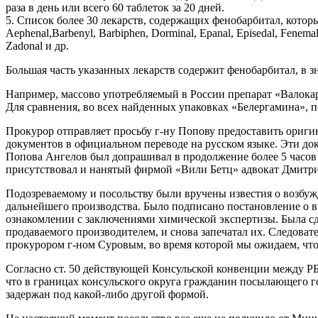
раза в день или всего 60 таблеток за 20 дней.
5. Список более 30 лекарств, содержащих фенобарбитал, котор
Aephenal,Barbenyl, Barbiphen, Dorminal, Epanal, Episedal, Fenemal
Zadonal и др.
Большая часть указанных лекарств содержит фенобарбитал, в 
Например, массово употребляемый в России препарат «Валокар
Для сравнения, во всех найденных упаковках «Белергамина», 
Прокурор отправляет просьбу г-ну Попову предоставить ориги
документов в официальном переводе на русском языке. Эти доку
Попова Ангелов был допрашивал в продолжение более 5 часо
присутствовал и нанятый фирмой «Вили Бетц» адвокат Дмитр
Подозреваемому и посольству были вручены известия о возбуж
дальнейшего производства. Было подписано постановление о в
ознакомлении с заключениями химической экспертизы. Была сде
продаваемого производителем, и снова запечатал их. Следовател
прокурором г-ном Суровым, во время которой мы ожидаем, что
Согласно ст. 50 действующей Консульской конвенции между РБ
что в границах консульского округа гражданин посылающего го
задержан под какой-либо другой формой.