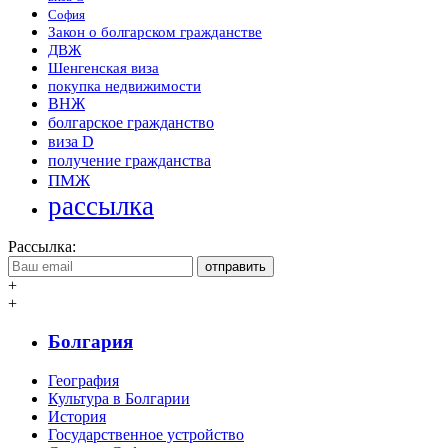
София
Закон о болгарском гражданстве
ДВЖ
Шенгенская виза
покупка недвижимости
ВНЖ
болгарское гражданство
виза D
получение гражданства
ПМЖ
рассылка
Рассылка:
отправить
+
+
Болгария
География
Культура в Болгарии
История
Государственное устройство