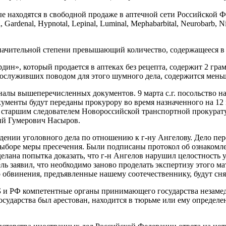
ые находятся в свободной продаже в аптечной сети Российской Ф
, Gardenal, Hypnotal, Lepinal, Luminal, Mephabarbital, Neurobarb, N
значительной степени превышающий количество, содержащееся в
дин», который продается в аптеках без рецепта, содержит 2 гр
послуживших поводом для этого шумного дела, содержится мень
налы вышеперечисленных документов. 9 марта с.г. посольство 
менты будут переданы прокурору во время назначенного на 12 мар
в старшим следователем Новороссийской транспортной прокур
ий Гумерович Насыров.
дении уголовного дела по отношению к г-ну Ангелову. Дело пе
ыборе меры пресечения. Были подписаны протокол об ознакомле
лана попытка доказать, что г-н Ангелов нарушил целостность у
ь заявил, что необходимо заново проделать экспертизу этого мат
 обвинения, предъявленные нашему соотечественнику, будут сня
 и РФ компетентные органы принимающего государства незамедли
сударства был арестован, находится в тюрьме или ему определе