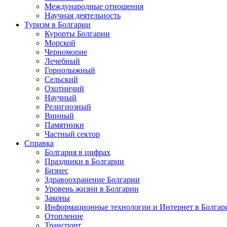
Международные отношения
Научная деятельность
Туризм в Болгарии
Курорты Болгарии
Морской
Черноморие
Лечебный
Горнолыжный
Сельский
Охотничий
Научный
Религиозный
Винный
Памятники
Частный сектор
Справка
Болгария в цифрах
Праздники в Болгарии
Бизнес
Здравоохранение Болгарии
Уровень жизни в Болгарии
Законы
Информационные технологии и Интернет в Болгар
Отопление
Транспорт