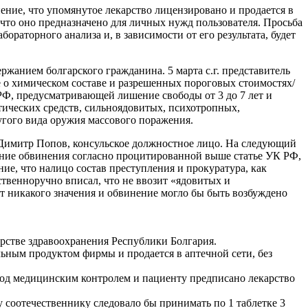
ение, что упомянутое лекарство лицензировано и продается в
 что оно предназначено для личных нужд пользователя. Просьба
раторного анализа и, в зависимости от его результата, будет
ржанием болгарского гражданина. 5 марта с.г. представитель
е о химическом составе и разрешенных пороговых стоимостях/
 РФ, предусматривающей лишение свободы от 3 до 7 лет и
тических средств, сильноядовитых, психотропных,
угого вида оружия массового поражения.
н Димитр Попов, консульское должностное лицо. На следующий
ние обвинения согласно процитированной выше статье УК РФ,
ие, что налицо состав преступления и прокуратура, как
твенноручно вписал, что не ввозит «ядовитых и
ет никакого значения и обвинение могло бы быть возбуждено
рстве здравоохранения Республики Болгария.
ьным продуктом фирмы и продается в аптечной сети, без
под медицинским контролем и пациенту предписано лекарство
у соотечественнику следовало бы принимать по 1 таблетке 3