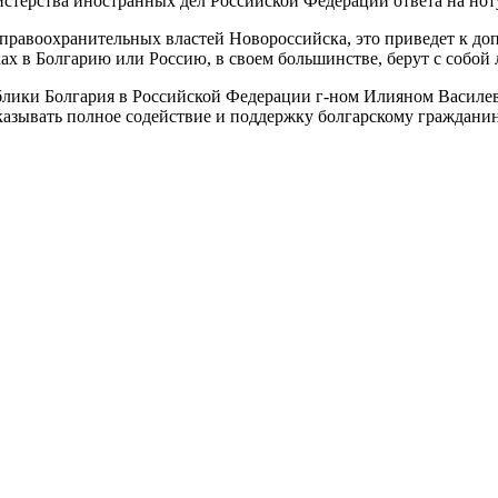
стерства иностранных дел Российской Федерации ответа на ноту
и правоохранительных властей Новороссийска, это приведет к 
ах в Болгарию или Россию, в своем большинстве, берут с собой 
ки Болгария в Российской Федерации г-ном Илияном Василевым
казывать полное содействие и поддержку болгарскому гражданин