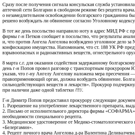
Сразу после получения сигнала консульская служба установила
аптечной сети Болгарии в свободном режиме без рецепта врача
о незамедлительном освобождении болгарского гражданина была 
решено возбуждать ли обвинение согласно Уголовному кодексу
В тот же день посольство направило ноту в адрес МИД РФ с про
фирмы г-н Петков сообщает в посольство, что результаты ана
и, что против Ангела Ангелова возбуждено уголовное дело за 
конфискацию имущества. Напоминаем, что ст. 188 УК РФ преду
взрывоопасных и радиоактивных веществ, огнестрельного оруж
8 марта с.г. для оказания содействия задержанному болгарск
день г-н Попов провел разговор с транспортным прокурором
указав, что г-ну Ангелу Ангелову наложена мера пресечения —
правоприменяющий орган, должна возбудить обвинение. Болгар
сильнодействующих веществ и лекарств». Прокурор подчеркнул
при наличии даже одной таблетки /!!!/.
Г-н Димитр Попов предоставил прокурору следующие докумен
1. Разрешение на употребление лекарственного препарата, в
2. Письмо от исполнительного директора фирмы «СОФАРМА», в 
необходимости специального рецепта.
3. Медицинское удостоверение от Медико-стоматологического 
«Белергамин».
4. Рецепт личного врача Ангелова д-ра Валентина Деливалчева