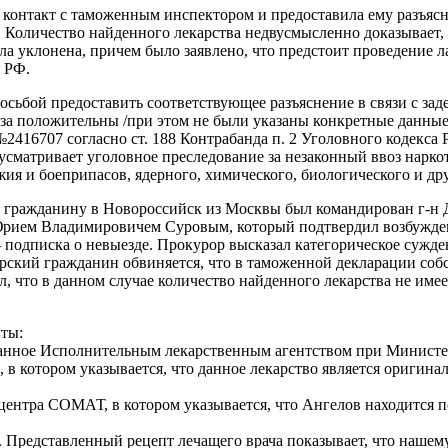
 контакт с таможенным инспектором и предоставила ему разъясн
. Количество найденного лекарства недвусмысленно доказывает,
уклонена, причем было заявлено, что предстоит проведение лабо
 РФ.
сьбой предоставить соответствующее разъяснение в связи с заде
лиза положительны /при этом не были указаны конкретные данны
№2416707 согласно ст. 188 Контрабанда п. 2 Уголовного кодекса
сматривает уголовное преследование за незаконный ввоз нарко
ия и боеприпасов, ядерного, химического, биологического и др
ому гражданину в Новороссийск из Москвы был командирован г-
 Юрием Владимировичем Суровым, который подтвердил возбужде
 подписка о невыезде. Прокурор высказал категорическое сужден
ский гражданин обвиняется, что в таможенной декларации собс
, что в данном случае количество найденного лекарства не име
ты:
ыданное Исполнительным лекарственным агентством при Министе
котором указывается, что данное лекарство является оригинал
центра СОМАТ, в котором указывается, что Ангелов находится 
. Представленный рецепт лечащего врача показывает, что нашем