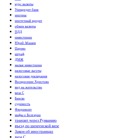
курс валюты
Уникредит банк
ипотека
ипотечный кредит
обмен валюты
ПДД
инвестиции
Юрий Абашев
Царево
штраф
ДМЖ
малые инвестиции
налоговые льготы
налоговая декларация
Воскресение Христово
вид на жительство
виза C
Банско
судимость
Флоримонт
мифы о Болгарии
транзит через Румынию
въезд по шенгенской визе
Закон об иностранцах
виза С