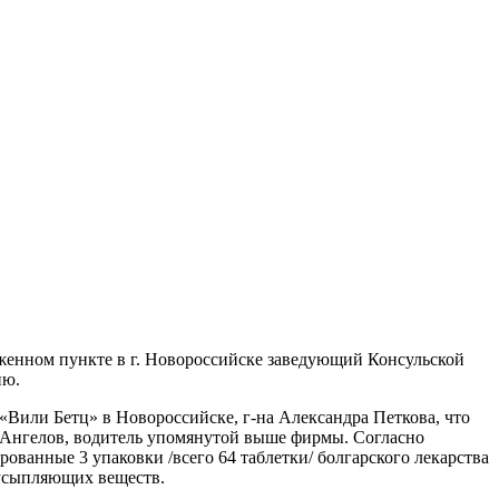
женном пункте в г. Новороссийске заведующий Консульской
ию.
«Вили Бетц» в Новороссийске, г-на Александра Петкова, что
в Ангелов, водитель упомянутой выше фирмы. Согласно
ванные 3 упаковки /всего 64 таблетки/ болгарского лекарства
 усыпляющих веществ.